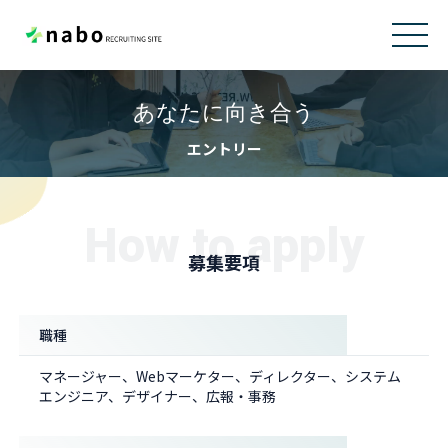
あなたに向き合う
エントリー
How to apply
募集要項
職種
マネージャー、Webマーケター、ディレクター、システム
エンジニア、デザイナー、広報・事務